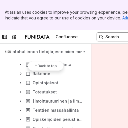
Palveluhenkilön ohjeet
Banner
Etusivu ja viestit
Atlassian uses cookies to improve your browsing experience, per
Top Bar
indicate that you agree to our use of cookies on your device.
Atl
Koulutukset-ohje
Sidebar
Main Content
Opiskeluoikeuksien ohje
Collapse sidebar
Switch sites or apps
Confluence
Tutkinto-ohjelmat
Malliajoitus
Opintohallinnon tietojärjestelmien mod
Opintokokonaisuudet
ernisointi
Sivuaineen hallinta
Back to top
Rakenne
Opintojaksot
Toteutukset
Ilmoittautuminen ja ilmoittautuneet
Tenttien massahallinta
Opiskelijoiden perustietojen hallinta