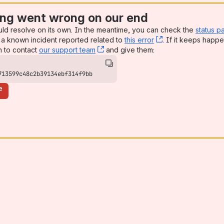
ng went wrong on our end
uld resolve on its own. In the meantime, you can check the
status p
a known incident reported related to
this error
, (opens new win
. If it keeps happe
n to contact
our support team
, (opens new window)
and give them:
713599c48c2b39134ebf314f9bb
e