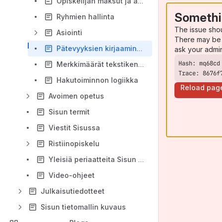
Opiskelijan maksut ja apurahat
Somethi
Ryhmien hallinta
The issue sho
Asiointi
There may be 
Pätevyyksien kirjaaminen
ask your admi
Merkkimäärät tekstikentissä
Trace: 8676f
Hakutoiminnon logiikka
Reload pag
Avoimen opetus
Sisun termit
Viestit Sisussa
Ristiinopiskelu
Yleisiä periaatteita Sisun käyttöön
Video-ohjeet
Julkaisutiedotteet
Sisun tietomallin kuvaus